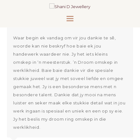
Waar begin ek vandag om vir jou dankie te sê,
woorde kan nie beskryf hoe baie ek jou
handewerk waardeer nie. Jy het iets kleins
omskep in ‘n meesterstuk. ’n Droom omskep in
werklikheid. Baie baie dankie vir die spesiale
stukkie juweel wat jy met soveel liefde en omgee
gemaak het. Jy is een besonderse mens met n
besondere talent. Dankie dat jy mooi na mens
luister en seker maak elke stukkie detail wat in jou
werk ingaan is spesiaal en uniek en een op sy eie.
Jy het beslis my droom ring omskep in die
werklikheid.